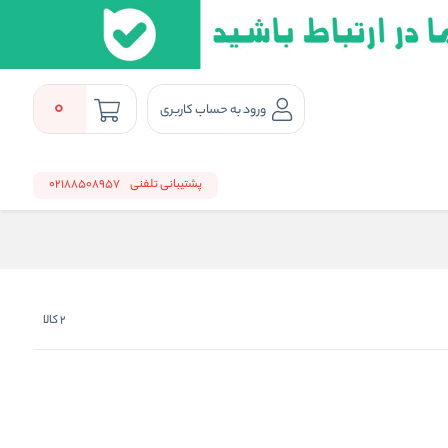
0
ورود به حساب کاربری
پشتیبانی تلفنی
02188508957
2
کالا