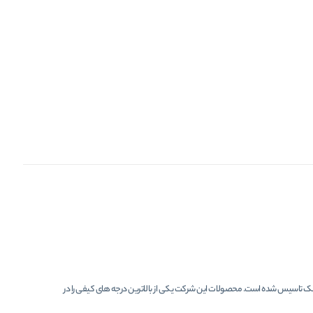
1881 توسط جوزف هورادام و هرمن اشمینک تاسیس شده است. محصولات این شرکت یکی از بالاترین درجه های کیفی را در