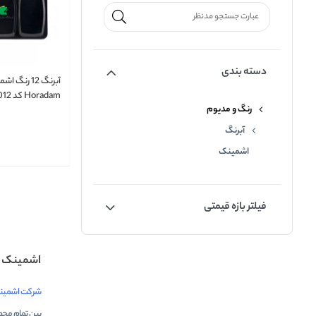
دسته بندی
آبرنگ 12 رن
Horadam کد 74012
رنگ و مدیوم
آبرنگ
اشمینک
فیلتر بازه قیمتی
اشمینک
شرکت اشمین
بین تمام مح