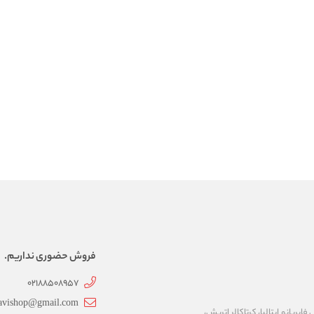
فروش حضوری نداریم.
02188508957
avishop@gmail.com
ریانو ایتالیا، کرتاکالر اتریش،