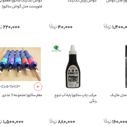
 ساکورا مدل گواش
گواش پارس تک رنگ
گواش تک رنگ ساکورا معمولی
فلورسنت مدل گواش ساکورا
گواش 30 میل
220,000
40,000
1,400,
ا مدل ماژیک
مرکب چاپ ساکورا پایه آب تنوع
مغار ساکورا مجموعه 5 عددی
رنگی
1,500,000
880,000
160,00