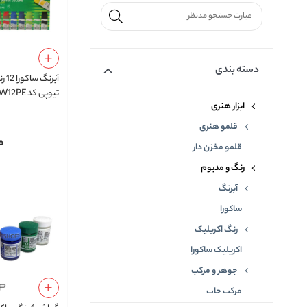
دسته بندی
آبرن
تیوپی کد MW12PE
ابزار هنری
قلمو هنری
0
قلمو مخزن دار
رنگ و مدیوم
آبرنگ
ساکورا
رنگ اکریلیک
اکریلیک ساکورا
جوهر و مرکب
مرکب چاپ