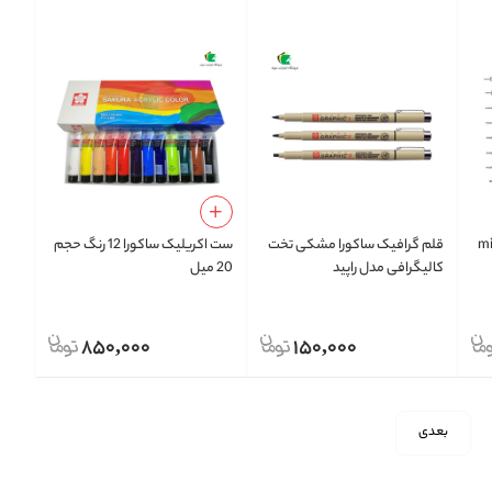
دل micron
قلم گرافیک ساکورا مشکی تخت
ست اکریلیک ساکورا 12 رنگ حجم
کالیگرافی مدل راپید
20 میل
850,000
150,000
بعدی