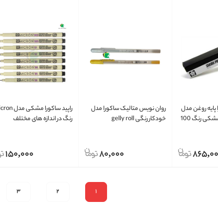
پایه روغن مدل
روان نویس متالیک ساکورا مدل
راپید ساکورا مشکی م
رنگ چاپ ساکورا مشکی رنگ 100
خودکار رنگی gelly roll
رنگ در اندازه های مختلف
150,000
80,000
865,0
3
2
1