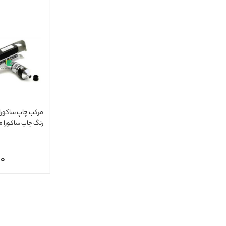
مرکب چاپ ساکورا 
میل
00