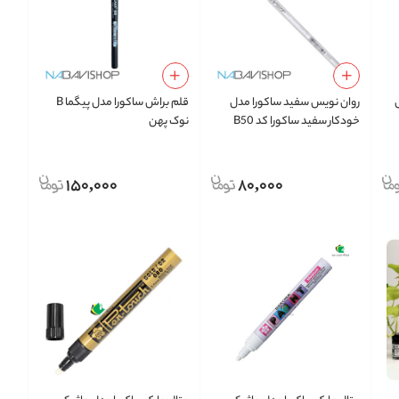
روان نویس سفید ساکورا مدل
قلم براش ساکورا مدل پیگما B
خودکار سفید ساکورا کد B50
نوک پهن
150,000
80,000