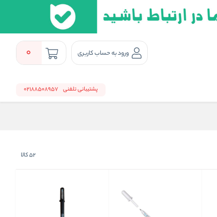
0
ورود به حساب کاربری
پشتیبانی تلفنی
02188508957
52
کالا