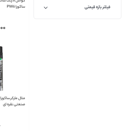
گواش 6 رنگ
ساکورا PW6
فیلتر بازه قیمتی
000
متال مارکر ساکور
صنعتی نقره ای
0