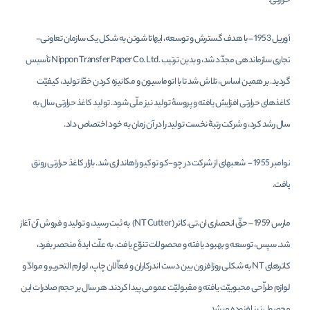
حرارتی.
آوریل 1953 – با هدف گسترش و توسعه، ایهاتا شوتن به شکل یک سازمان تعاونی-
تجاری سازماندهی مجدّد شد، و بدین ترتیب
Nippon Transfer Paper Co. Ltd.
تأسیس
گردید. بر همین اساس، تلاش شد تا با اتوماسیون و مکانیزه کردن خطّ تولید، کیفیّت
کاغذهای حرارتی افزایش یافته و پروسۀ تولید نیز ملّی شود. تولید کاغذ حرارتی سال به
سال رشد کرد، و شرکت رتبۀ نخست تولید را در آن زمان به خود اختصاص داد.
نوامبر 1955 - شعبه­ای از شرکت در چو-کو توکیو راه­اندازی شد. بازار کاغذ حرارتی رونق
یافت.
مارس 1959 – حقّ انحصاری ان.تی.کاتر (
NT Cutter
) به ثبت رسید، و تولید و فروش آن آغاز
شد. سپس، توسعه و بهبود یافته و محصولات تنوّع یافت. به علّت ایدۀ منحصر بفرد،
کاترهای
NT
به شکلی روزافزون بین دست اندرکاران و فعاّلان چاپ، لوازم التحریر، و موادّ و
لوازم طراّحی محبوبیّت یافته و مقبولیّت عمومی پیدا کردند. هر سال بر حجم صادرات این
محصول نیز افزوده میشد.