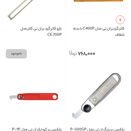
کاتر گردبر ان تی مدل C400P با بدنه
بازو کاتر گرد بر ان تی کاتر مدل
شفاف
CE.700P
768,000
ناموجود
پلکسی بر بزرگ ان تی مدل P-500GP
پلکسی بر کوچک ان تی مدل P-1P