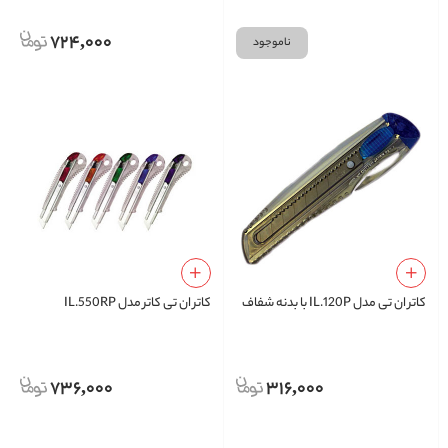
724,000
ناموجود
کاتر ان تی مدل IL.120P با بدنه شفاف
کاتر ان تی کاتر مدل IL.550RP
736,000
316,000