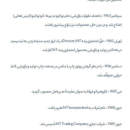
سپتامبر 1963 – با هدف تقویّت بازاریابی دفتر توکیو در نریما-کو توکیو (آدرس فعلی)
افتتاح شد. و در عین حال، محصولات نیز تنوّع بیشتری یافتند.
آوریل 1982 – حقّ انحصاری رنده
NT
(
Dresser
)، یک ابزار جدید سنباده زدن، به ثبت رسید.
در ماه اکتبر تولید و بازاریابی محصول انحصاری رنده
NT
آغاز شد.
دسامبر 1986 – با در نظر گرفتن رونق چاپ با عکس در صنعت چاپ، تولید و بازاریابی کاغذ
حرارتی متوقّف شد.
می 1987 – کازوهیکو ایهاتا به عنوان نمایندۀ مدیرعامل منصوب گردید.
جون 1988 – نام شرکت به
NT Incorporated
تغییر یافت.
جون 1989 – شرکت تجاری
NT Trading Company
تأسیس شد.