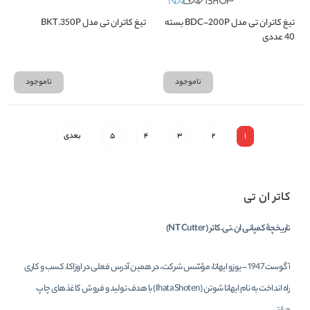
تیغ کاتر ان تی مدل BDC-200P بسته
تیغ کاتر ان تی مدل BKT.350P
40 عددی
ناموجود
ناموجود
1
2
3
4
5
بعدی
کاتر ان تی
تاریخچۀ کمپانی ان.تی.کاتر (
NT Cutter
)
آگوست 1947 – یوزو ایهاتا، مؤسّس شرکت، در همین آدرس فعلی در اوزاکا، کسب و کاری
راه انداخت به نام ایهاتا شوتن (
Ihata Shoten
) با هدف تولید و فروش کاغذهای چاپ