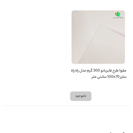
مقوا طرح فابریانو 300 گرم مدل راه راه
سایز 100x70 سانتی متر
ناموجود