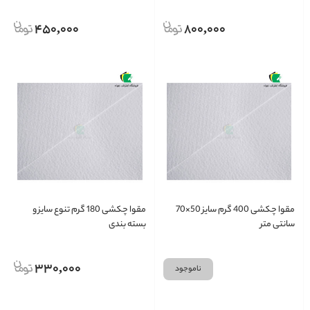
450,000
800,000
مقوا چکشی 400 گرم سایز 50×70
مقوا چکشی 180 گرم تنوع سایز و
سانتی متر
بسته بندی
330,000
ناموجود