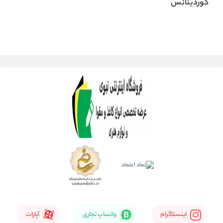
کوردینانس
اینستاگرام
واتساپ تجاری
آپارات