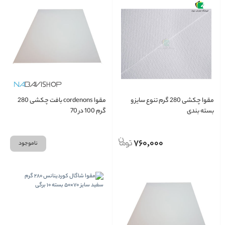
مقوا چکشی 280 گرم تنوع سایز و
مقوا cordenons بافت چکشی 280
بسته بندی
گرم 100 در 70
760,000
ناموجود