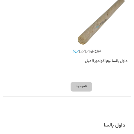
داول بالسا نرم اکوادور 5 میل
ناموجود
داول بالسا