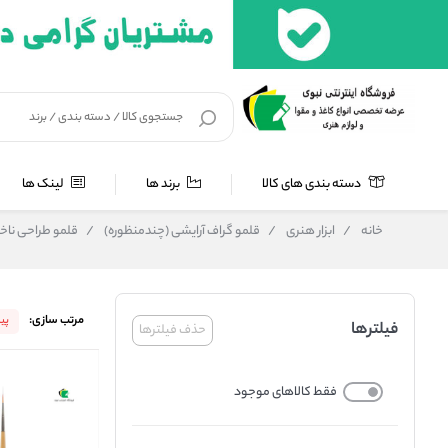
دسته بندی های کالا
برند ها
لینک ها
خانه
/
ابزار هنری
/
قلمو گراف آرایشی (چندمنظوره)
/
قلمو طراحی ناخ
مرتب سازی:
پی
فیلترها
حذف فیلترها
فقط کالاهای موجود