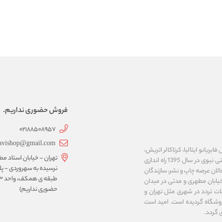
فروش حضوری نداریم.
02188508957
avishop@gmail.com
ریانو ایتالیا، کرتاکالر اتریش،
تهران - خیابان استاد مط
مایمری ایتالیا، ان تی ژاپن، کوه نور چک، نئوفوم کره و ... را عرضه می نماید. فروشگاه اینترنتی نبوی در سال 1395 راه اندازی
لان عرصه چاپ و نشر، سازندگان
خیابان مطهری و مدتی در میدان
حضوری نداریم)
ت تردد در شهری مثل تهران و
وشگاه گردیده است. امید است
 گردد.