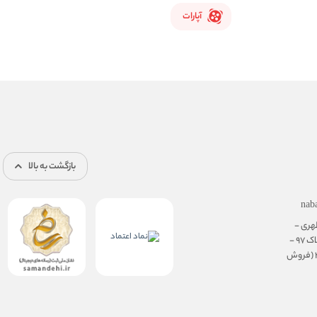
آپارات
بازگشت به بالا
nab
هری -
نرسیده به سهروردی - پلاک 97 -
طبقه ی همکف، واحد 3 (فروش