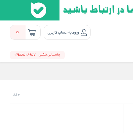
0
ورود به حساب کاربری
پشتیبانی تلفنی
02188508957
3
کالا