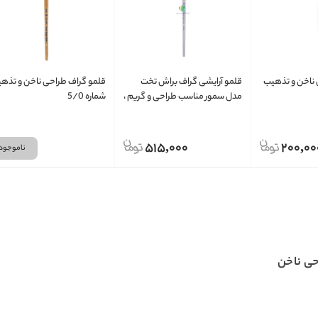
 ناخن و تذهیب
قلمو آرایشی گراف براش تخت
قلمو گراف طراحی ناخن و تذه
مدل سمور مناسب طراحی و گریم ،
شماره 5/0
کاشت ناخن
515,000
200,00
ناموجود
حی ناخن