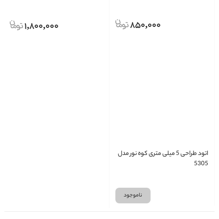
850,000
1,800,000
اتود طراحی 5 میلی متری کوه نور مدل
5305
ناموجود