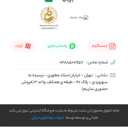
اینستاگرام
واتساپ تجاری
آپارات
شماره تماس :
02188508957
نشانی :
تهران - خیابان استاد مطهری - نرسیده به
سهروردی - پلاک 97 - طبقه ی همکف، واحد 3 (فروش
حضوری نداریم)
تمام حقوق معنوی این سایت مربوط به سایت فروشگاه اینترنتی نبوی می باشد
طراحی و توسعه توسط
شرکت نرم افزاری سیژن