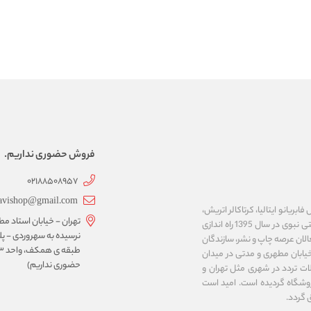
فروش حضوری نداریم.
02188508957
avishop@gmail.com
ریانو ایتالیا، کرتاکالر اتریش،
تهران - خیابان استاد مط
مایمری ایتالیا، ان تی ژاپن، کوه نور چک، نئوفوم کره و ... را عرضه می نماید. فروشگاه اینترنتی نبوی در سال 1395 راه اندازی
لان عرصه چاپ و نشر، سازندگان
خیابان مطهری و مدتی در میدان
حضوری نداریم)
ت تردد در شهری مثل تهران و
وشگاه گردیده است. امید است
 گردد.