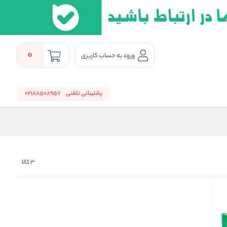
0
ورود به حساب کاربری
پشتیبانی تلفنی
02188508957
3
کالا