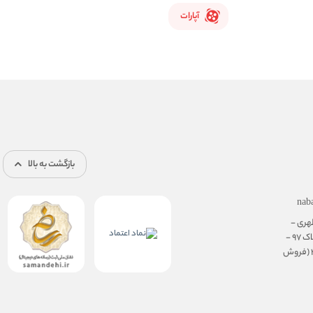
آپارات
بازگشت به بالا
nab
هری -
نرسیده به سهروردی - پلاک 97 -
طبقه ی همکف، واحد 3 (فروش