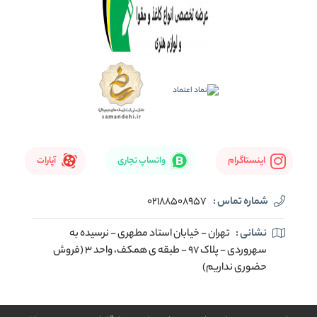
اینستاگرام
واتساپ تجاری
آپارات
شماره تماس :
02188508957
نشانی :
تهران - خیابان استاد مطهری - نرسیده به
سهروردی - پلاک 97 - طبقه ی همکف، واحد 3 (فروش
حضوری نداریم)