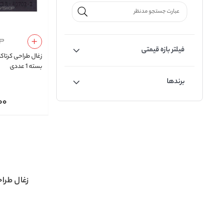
فیلتر بازه قیمتی
بسته 1 عددی
برندها
00
زغال طراح