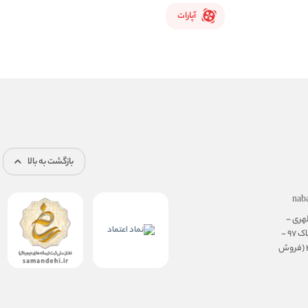
آپارات
بازگشت به بالا
nab
هری -
نرسیده به سهروردی - پلاک 97 -
طبقه ی همکف، واحد 3 (فروش