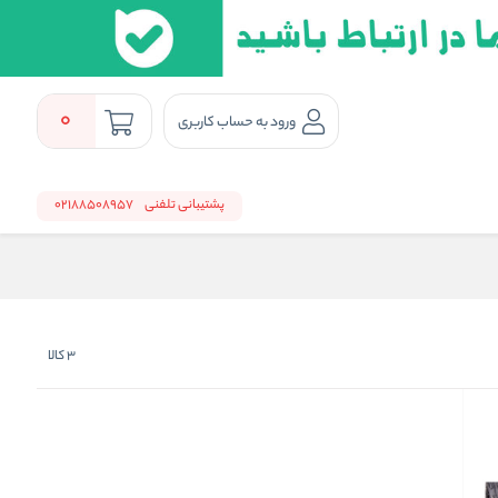
0
ورود به حساب کاربری
پشتیبانی تلفنی
02188508957
3
کالا