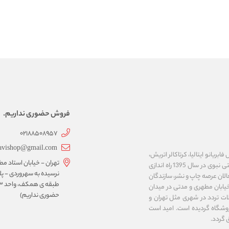
فروش حضوری نداریم.
02188508957
avishop@gmail.com
ریانو ایتالیا، کرتاکالر اتریش،
تهران - خیابان استاد مط
مایمری ایتالیا، ان تی ژاپن، کوه نور چک، نئوفوم کره و ... را عرضه می نماید. فروشگاه اینترنتی نبوی در سال 1395 راه اندازی
لان عرصه چاپ و نشر، سازندگان
خیابان مطهری و مدتی در میدان
حضوری نداریم)
ت تردد در شهری مثل تهران و
وشگاه گردیده است. امید است
 گردد.