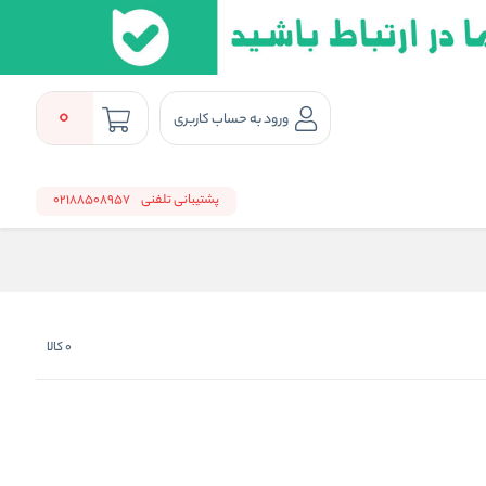
0
ورود به حساب کاربری
پشتیبانی تلفنی
02188508957
0
کالا