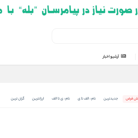
آرشیو اخبار
ش فرض
جدیدترین
نام : الف تا ی
نام : ی تا الف
ارزانترین
گران ترین