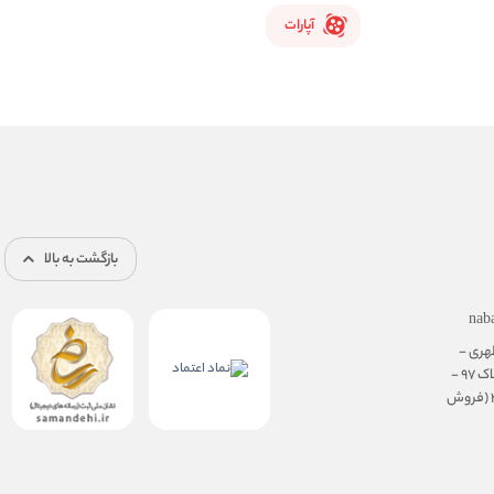
آپارات
بازگشت به بالا
nab
هری -
نرسیده به سهروردی - پلاک 97 -
طبقه ی همکف، واحد 3 (فروش