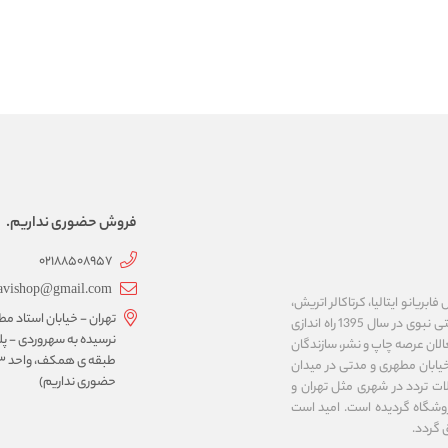
فروش حضوری نداریم.
02188508957
avishop@gmail.com
ریانو ایتالیا، کرتاکالر اتریش،
تهران - خیابان استاد مط
مایمری ایتالیا، ان تی ژاپن، کوه نور چک، نئوفوم کره و ... را عرضه می نماید. فروشگاه اینترنتی نبوی در سال 1395 راه اندازی
لان عرصه چاپ و نشر، سازندگان
خیابان مطهری و مدتی در میدان
حضوری نداریم)
ت تردد در شهری مثل تهران و
وشگاه گردیده است. امید است
 گردد.