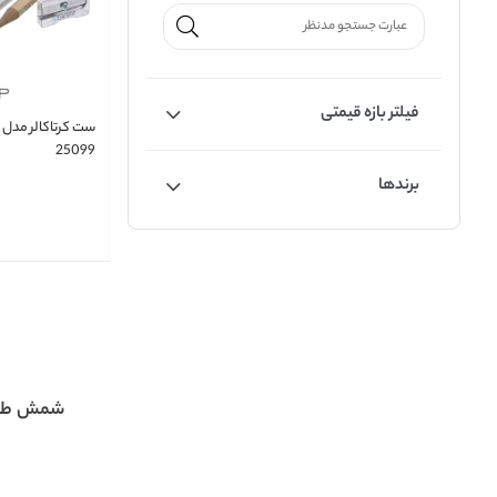
فیلتر بازه قیمتی
25099
برندها
شمش طلا