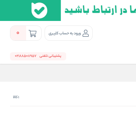
0
ورود به حساب کاربری
پشتیبانی تلفنی
02188508957
1
کالا