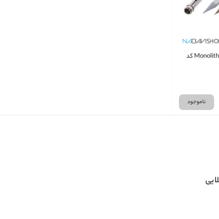
ست کرتاکالر مدل Monolith کد
ناموجود
یی