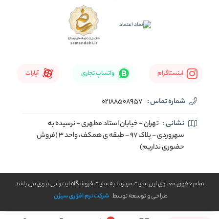
اینستاگرام
واتساپ تجاری
آپارات
شماره تماس :
02188508957
نشانی :
تهران - خیابان استاد مطهری - نرسیده به
سهروردی - پلاک 97 - طبقه ی همکف، واحد 3 (فروش
حضوری نداریم)
تمام حقوق معنوی این سایت مربوط به سایت فروشگاه اینترنتی نبوی می باشد
طراحی و توسعه توسط
شرکت نرم افزاری سیژن