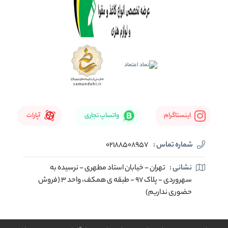
اینستاگرام
واتساپ تجاری
آپارات
شماره تماس :
02188508957
نشانی :
تهران - خیابان استاد مطهری - نرسیده به
سهروردی - پلاک 97 - طبقه ی همکف، واحد 3 (فروش
حضوری نداریم)