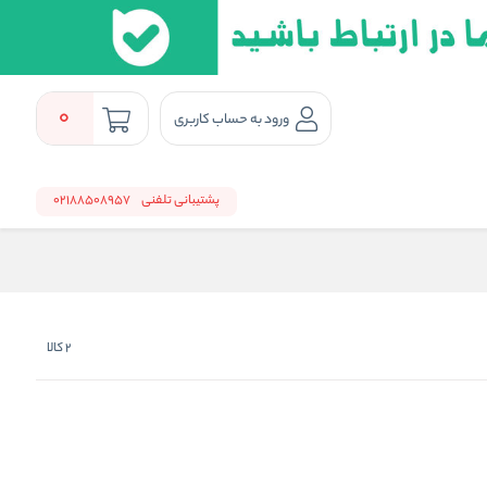
0
ورود به حساب کاربری
پشتیبانی تلفنی
02188508957
2
کالا