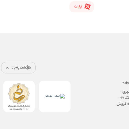
آپارات
بازگشت به بالا
nab
هری -
نرسیده به سهروردی - پلاک 97 -
طبقه ی همکف، واحد 3 (فروش