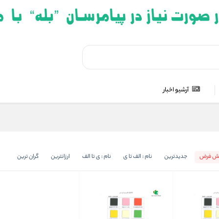
آرشیو اخبار
ش فرض
جدیدترین
نام : الف تا ی
نام : ی تا الف
ارزانترین
گران ترین