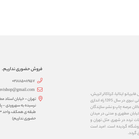
فروش حضوری نداریم.
02188508957
avishop@gmail.com
ریانو ایتالیا، کرتاکالر اتریش،
تهران - خیابان استاد مط
مایمری ایتالیا، ان تی ژاپن، کوه نور چک، نئوفوم کره و ... را عرضه می نماید. فروشگاه اینترنتی نبوی در سال 1395 راه اندازی
لان عرصه چاپ و نشر، سازندگان
خیابان مطهری و مدتی در میدان
حضوری نداریم)
ت تردد در شهری مثل تهران و
وشگاه گردیده است. امید است
 گردد.