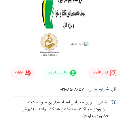
اینستاگرام
واتساپ تجاری
آپارات
شماره تماس :
02188508957
نشانی :
تهران - خیابان استاد مطهری - نرسیده به
سهروردی - پلاک 97 - طبقه ی همکف، واحد 3 (فروش
حضوری نداریم)