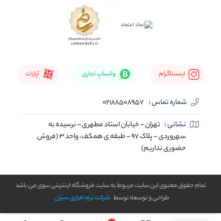
اینستاگرام
واتساپ تجاری
آپارات
شماره تماس :
02188508957
نشانی :
تهران - خیابان استاد مطهری - نرسیده به
سهروردی - پلاک 97 - طبقه ی همکف، واحد 3 (فروش
حضوری نداریم)
تمام حقوق معنوی این سایت مربوط به سایت فروشگاه اینترنتی نبوی می باشد
طراحی و توسعه توسط
شرکت نرم افزاری سیژن