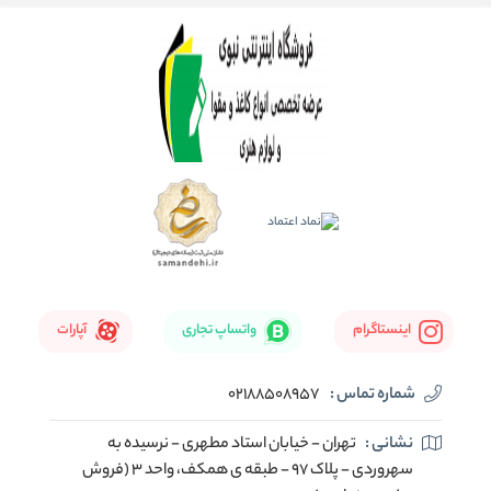
اینستاگرام
واتساپ تجاری
آپارات
شماره تماس :
02188508957
نشانی :
تهران - خیابان استاد مطهری - نرسیده به
سهروردی - پلاک 97 - طبقه ی همکف، واحد 3 (فروش