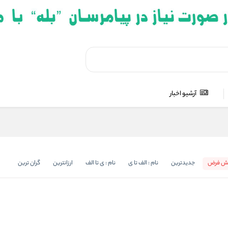
آرشیو اخبار
ش فرض
جدیدترین
نام : الف تا ی
نام : ی تا الف
ارزانترین
گران ترین