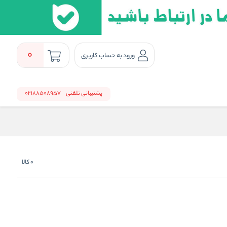
0
ورود به حساب کاربری
پشتیبانی تلفنی
02188508957
0
کالا