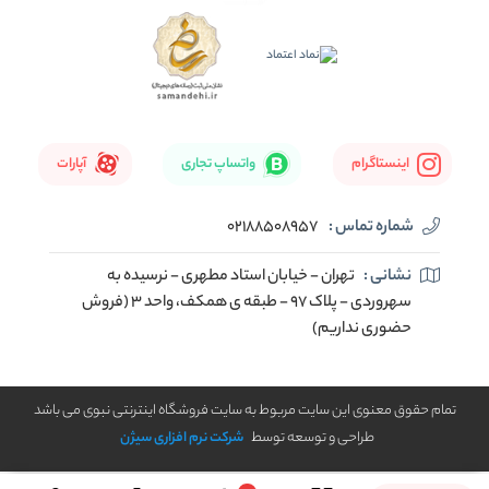
اینستاگرام
واتساپ تجاری
آپارات
شماره تماس :
02188508957
نشانی :
تهران - خیابان استاد مطهری - نرسیده به
سهروردی - پلاک 97 - طبقه ی همکف، واحد 3 (فروش
حضوری نداریم)
تمام حقوق معنوی این سایت مربوط به سایت فروشگاه اینترنتی نبوی می باشد
طراحی و توسعه توسط
شرکت نرم افزاری سیژن