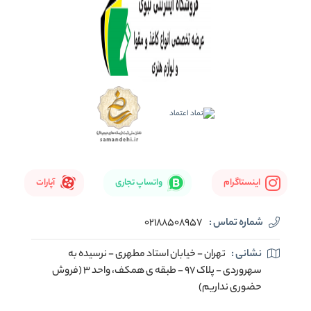
اینستاگرام
واتساپ تجاری
آپارات
شماره تماس :
02188508957
نشانی :
تهران - خیابان استاد مطهری - نرسیده به
سهروردی - پلاک 97 - طبقه ی همکف، واحد 3 (فروش
حضوری نداریم)