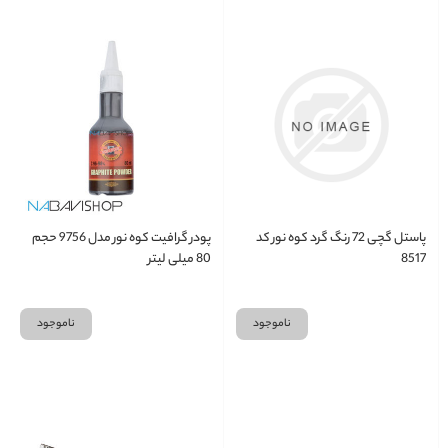
پاستل گچی 72 رنگ گرد کوه نور کد
پودر گرافیت کوه نور مدل 9756 حجم
8517
80 میلی لیتر
ناموجود
ناموجود