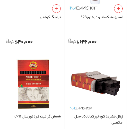
اسپری فیکساتیو کوه نور 598
ترلینگ کوه نور
540,000
1,642,000
زغال فشرده کوه نور کد 8683 مدل
شمش گرافیت کوه نور مدل 8911
مکعبی