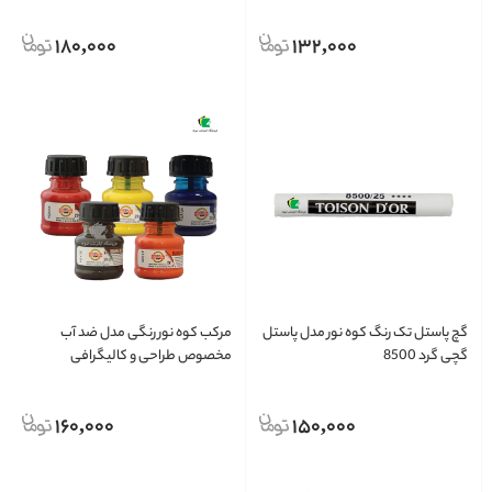
180,000
132,000
گچ پاستل تک رنگ کوه نور مدل پاستل
مرکب کوه نور رنگی مدل ضد آب
گچی گرد 8500
مخصوص طراحی و کالیگرافی
160,000
150,000