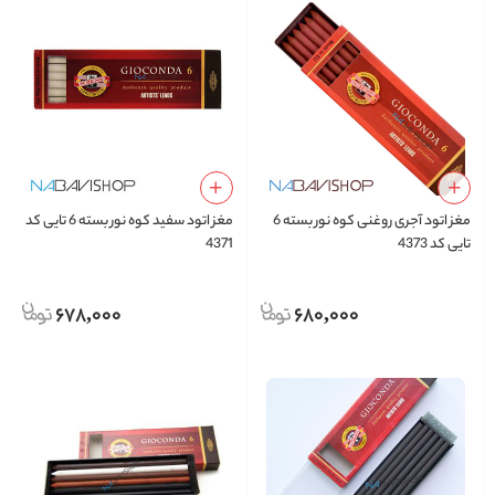
مغز اتود آجری روغنی کوه نور بسته 6
مغز اتود سفید کوه نور بسته 6 تایی کد
تایی کد 4373
4371
678,000
680,000