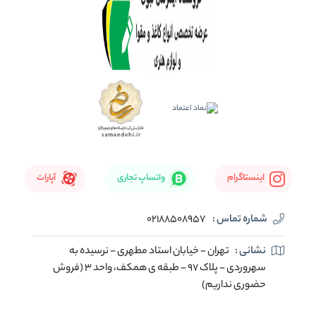
اینستاگرام
واتساپ تجاری
آپارات
شماره تماس :
02188508957
نشانی :
تهران - خیابان استاد مطهری - نرسیده به
سهروردی - پلاک 97 - طبقه ی همکف، واحد 3 (فروش
حضوری نداریم)