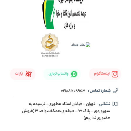
اینستاگرام
واتساپ تجاری
آپارات
شماره تماس :
02188508957
نشانی :
تهران - خیابان استاد مطهری - نرسیده به
سهروردی - پلاک 97 - طبقه ی همکف، واحد 3 (فروش
حضوری نداریم)