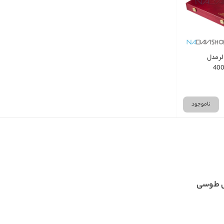
لر مدل
ناموجود
ل طوسی