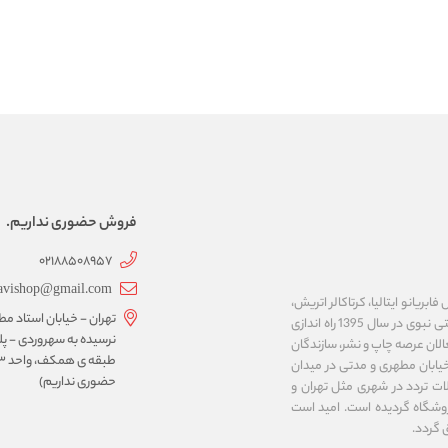
فروش حضوری نداریم.
02188508957
avishop@gmail.com
ریانو ایتالیا، کرتاکالر اتریش،
تهران - خیابان استاد مط
مایمری ایتالیا، ان تی ژاپن، کوه نور چک، نئوفوم کره و ... را عرضه می نماید. فروشگاه اینترنتی نبوی در سال 1395 راه اندازی
لان عرصه چاپ و نشر، سازندگان
خیابان مطهری و مدتی در میدان
حضوری نداریم)
ت تردد در شهری مثل تهران و
وشگاه گردیده است. امید است
 گردد.