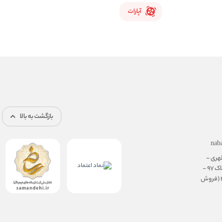
آپارات
بازگشت به بالا
nab
هری -
نرسیده به سهروردی - پلاک 97 -
طبقه ی همکف، واحد 3 (فروش