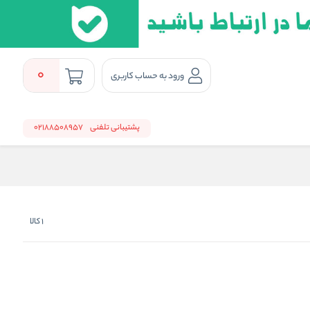
0
ورود به حساب کاربری
پشتیبانی تلفنی
02188508957
1
کالا