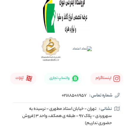
اینستاگرام
واتساپ تجاری
آپارات
شماره تماس :
02188508957
نشانی :
تهران - خیابان استاد مطهری - نرسیده به
سهروردی - پلاک 97 - طبقه ی همکف، واحد 3 (فروش
حضوری نداریم)