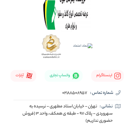
اینستاگرام
واتساپ تجاری
آپارات
شماره تماس :
02188508957
نشانی :
تهران - خیابان استاد مطهری - نرسیده به
سهروردی - پلاک 97 - طبقه ی همکف، واحد 3 (فروش
حضوری نداریم)