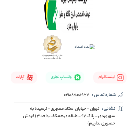
اینستاگرام
واتساپ تجاری
آپارات
شماره تماس :
02188508957
نشانی :
تهران - خیابان استاد مطهری - نرسیده به
سهروردی - پلاک 97 - طبقه ی همکف، واحد 3 (فروش
حضوری نداریم)