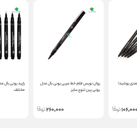
دی یوشیدا
روان نویس قلم خط عربی یونی بال مدل
راپید یونی بال مد
یونی پین تنوع سایز
مختلف
260,000
106,00