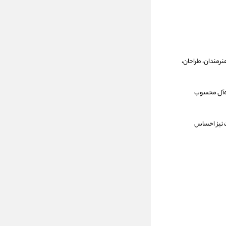
رمندان، طراحان،
یده‌آل محسوب
حتی در استفاده طولانی‌مدت نیز احساس