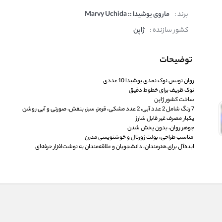
برند :
ماروی یوشیدا :: Marvy Uchida
کشور سازنده :
ژاپن
توضیحات
روان نویس نوک نمدی یوشیدا 10 عددی
نوک ظریف برای خطوط دقیق
ساخت کشور ژاپن
7 رنگ شامل 2 عدد آبی، 2 عدد مشکی، قرمز، سبز، بنفش، صورتی و آبی روشن
یکبار مصرف غیر قابل شارژ
جوهر روان، بدون پخش شدن
مناسب طراحی، بولت ژورنال و خوشنویسی مدرن
ایده‌آل برای هنرمندان، دانشجویان و علاقه‌مندان به نوشت‌افزار حرفه‌ای