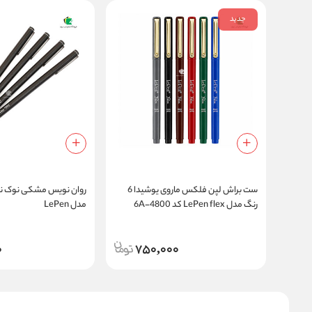
جدید
ست براش لپن فلکس ماروی یوشیدا 6
روان نویس مشکی نوک نم
رنگ مدل LePen flex کد 4800-6A
مدل LePen
0
750,000