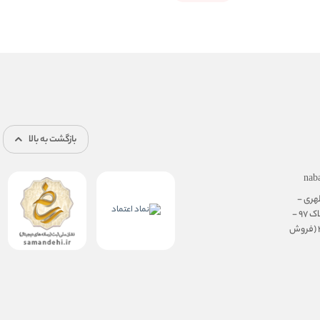
بازگشت به بالا
nab
هری -
نرسیده به سهروردی - پلاک 97 -
طبقه ی همکف، واحد 3 (فروش