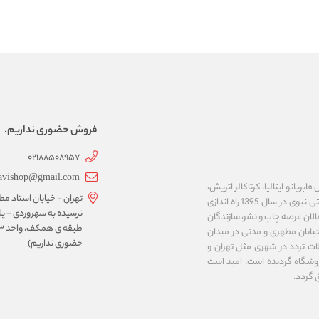
فروش حضوری نداریم.
02188508957
avishop@gmail.com
ریانو ایتالیا، کرتاکالر اتریش،
تهران - خیابان استاد مط
مایمری ایتالیا، ان تی ژاپن، کوه نور چک، نئوفوم کره و ... را عرضه می نماید. فروشگاه اینترنتی نبوی در سال 1395 راه اندازی
لان عرصه چاپ و نشر، سازندگان
خیابان مطهری و مدتی در میدان
حضوری نداریم)
ت تردد در شهری مثل تهران و
وشگاه گردیده است. امید است
 گردد.