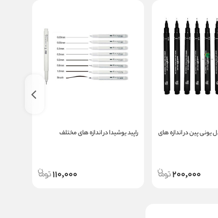
ل یونی پین در اندازه های
راپید یوشیدا در اندازه های مختلف
اندازه 
110,000
200,000