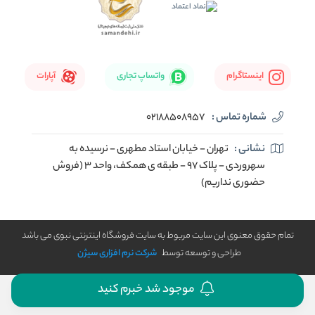
اینستاگرام
واتساپ تجاری
آپارات
شماره تماس :
02188508957
نشانی :
تهران - خیابان استاد مطهری - نرسیده به
سهروردی - پلاک 97 - طبقه ی همکف، واحد 3 (فروش
حضوری نداریم)
تمام حقوق معنوی این سایت مربوط به سایت فروشگاه اینترنتی نبوی می باشد
طراحی و توسعه توسط
شرکت نرم افزاری سیژن
موجود شد خبرم کنید