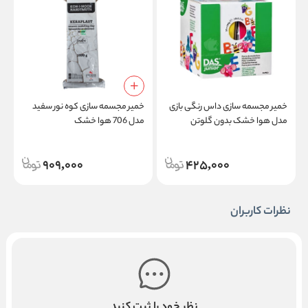
خمیر مجسمه سازی داس رنگی بازی
خمیر مجسمه سازی کوه نور سفید
خ
مدل هوا خشک بدون گلوتن
مدل 706 هوا خشک
مد
909,000
425,000
نظرات کاربران
نظر خود را ثبت کنید