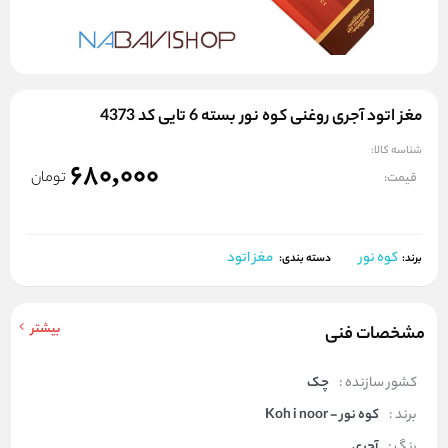
مغز اتود آجری روغنی کوه نور بسته 6 تایی کد 4373
شناسه کالا:
680,000
تومان
قیمت:
کوه نور
مغز اتود
برند:
دسته بندی:
بیشتر
مشخصات فنی
کشور سازنده :
چک
برند :
کوه نور - Koh i noor
رنگ :
آجری