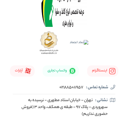
اینستاگرام
واتساپ تجاری
آپارات
شماره تماس :
02188508957
نشانی :
تهران - خیابان استاد مطهری - نرسیده به
سهروردی - پلاک 97 - طبقه ی همکف، واحد 3 (فروش
حضوری نداریم)