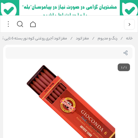
خانه
/
رنگ و مدیوم
/
مغز اتود
/
مغز اتود آجری روغنی کوه نور بسته 6 تایی کد 4373
1
/
1