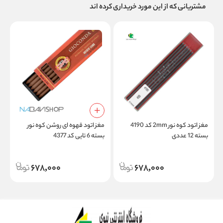
مشتریانی که از این مورد خریداری کرده اند
مغز اتود کوه نور 2mm کد 4190
مغز اتود قهوه ای روشن کوه نور
بسته 12 عددی
بسته 6 تایی کد 4377
ک
678,000
678,000