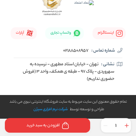
اینستاگرام
واتساپ تجاری
آپارات
شماره تماس :
02188508957
نشانی :
تهران - خیابان استاد مطهری - نرسیده به
سهروردی - پلاک 97 - طبقه ی همکف، واحد 3 (فروش
حضوری نداریم)
تمام حقوق معنوی این سایت مربوط به سایت فروشگاه اینترنتی نبوی می باشد
طراحی و توسعه توسط
شرکت نرم افزاری سیژن
افزودن به سبد خرید