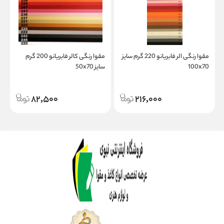
مقوا رنگی الر فابریانو 220 گرم سایز
مقوا رنگی کالر فابریانو 200 گرم
100x70
سایز 50x70
سا
82,500
216,000