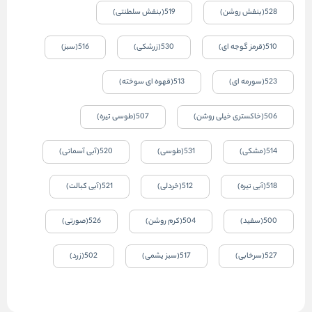
528(بنفش روشن)
519(بنفش سلطنتی)
510(قرمز گوجه ای)
530(زرشکی)
516(سبز)
523(سورمه ای)
513(قهوه ای سوخته)
506(خاکستری خیلی روشن)
507(طوسی تیره)
514(مشکی)
531(طوسی)
520(آبی آسمانی)
518(آبی تیره)
512(خردلی)
521(آبی کبالت)
500(سفید)
504(کرم روشن)
526(صورتی)
527(سرخابی)
517(سبز یشمی)
502(زرد)