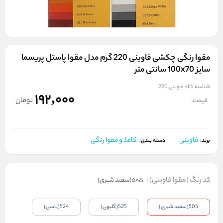
مقوا رنگی چکشی فاوینی 220 گرم مدل مقوا پاستل پریسما
سایز 100x70 سانتی متر
شناسه کالا:
فاوینی 220
192,000
تومان
قیمت:
فاوینی
کاغذ و مقوا رنگی
برند:
دسته بندی:
کد رنگ (مقوا فاوینی)
:
505(سفید شیری)
505(سفید شیری)
525(گلبهی)
524(یاسی)