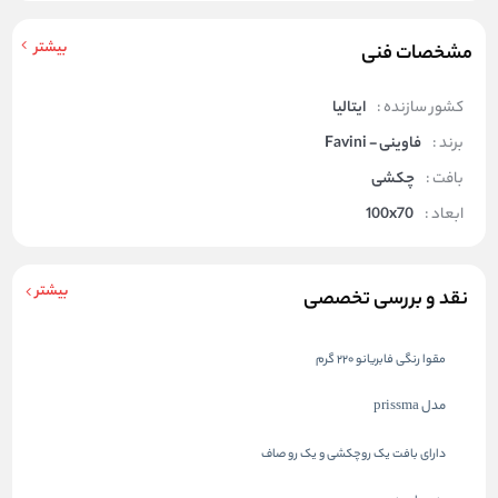
بیشتر
مشخصات فنی
کشور سازنده :
ایتالیا
برند :
فاوینی - Favini
بافت :
چکشی
ابعاد :
100x70
بیشتر
نقد و بررسی تخصصی
مقوا رنگی فابریانو 220 گرم
مدل prissma
دارای بافت یک روچکشی و یک رو صاف