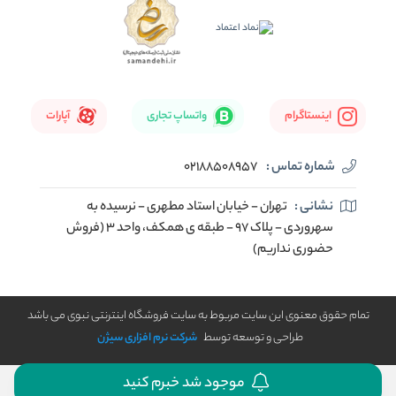
اینستاگرام
واتساپ تجاری
آپارات
شماره تماس :
02188508957
نشانی :
تهران - خیابان استاد مطهری - نرسیده به
سهروردی - پلاک 97 - طبقه ی همکف، واحد 3 (فروش
حضوری نداریم)
تمام حقوق معنوی این سایت مربوط به سایت فروشگاه اینترنتی نبوی می باشد
طراحی و توسعه توسط
شرکت نرم افزاری سیژن
موجود شد خبرم کنید