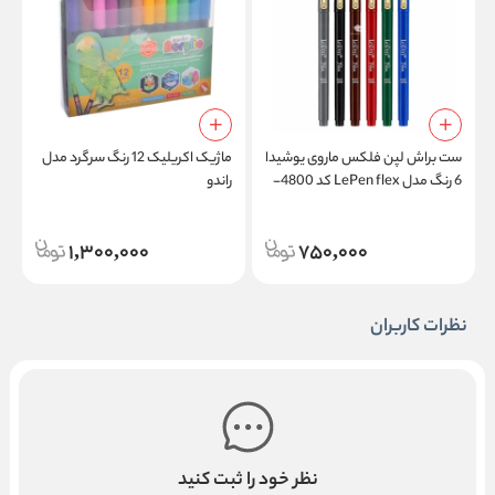
ست براش لپن فلکس ماروی یوشیدا
ماژیک اکریلیک 12 رنگ سرگرد مدل
م
6 رنگ مدل LePen flex کد 4800-
راندو
ص
6A
1,300,000
750,000
نظرات کاربران
نظر خود را ثبت کنید