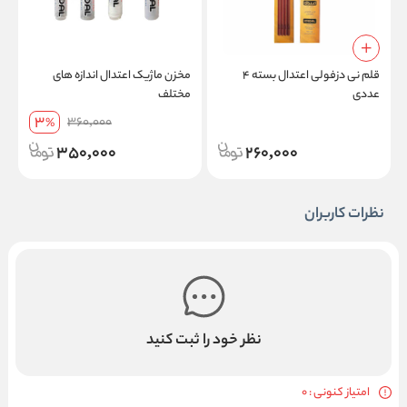
قلم نی دزفولی اعتدال بسته ۴
مخزن ماژیک اعتدال اندازه های
ق
عددی
مختلف
5
3
360,000
%
350,000
260,000
نظرات کاربران
نظر خود را ثبت کنید
امتیاز کنونی : 0