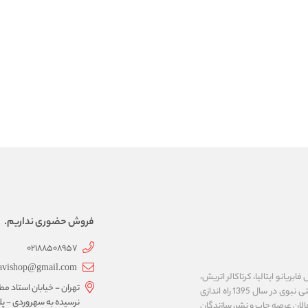
فروش حضوری نداریم.
02188508957
avishop@gmail.com
ریانو ایتالیا، کرتاکالر اتریش،
تهران - خیابان استاد مط
مایمری ایتالیا، ان تی ژاپن، کوه نور چک، نئوفوم کره و ... را عرضه می نماید. فروشگاه اینترنتی نبوی در سال 1395 راه اندازی
لان عرصه چاپ و نشر، سازندگان