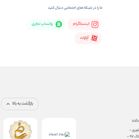
ما را در شبكه های اجتماعی دنبال کنید
اینستاگرام
واتساپ تجاری
آپارات
بازگشت به بالا
nab
هری -
نرسیده به سهروردی - پلاک 97 -