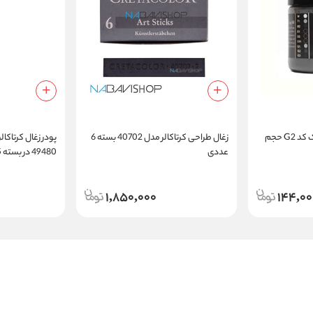
پودر گرافیت متوسط کلارک کد G2 حجم
زغال طراحی کرتاکالر مدل 40702 بسته 6
پودر زغال کرتاکالر
عددی
49480 در بسته 175 گرمی
1,850,000
144,00