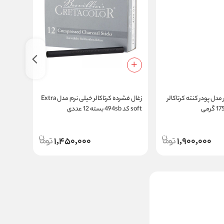
 مدل پودر کنته کرتاکالر
زغال فشرده کرتاکالر خیلی نرم مدل Extra
soft کد 494sb بسته 12 عددی
soft کد 494sb بسته 1 عددی
1,450,000
1,900,000
پودر کنته مشکی کلارک کد
CH1 حجم 250 میلی لیتر