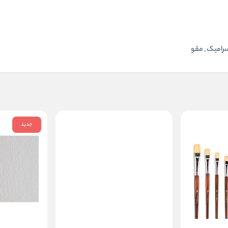
سرامیک , مقو
جدید