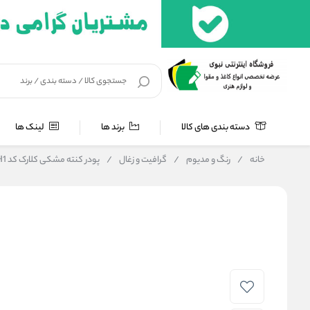
دسته بندی های کالا
برند ها
لینک ها
خانه
/
رنگ و مدیوم
/
گرافیت و زغال
/
پودر کنته مشکی کلارک کد CH1 حجم 250 میلی لیتر