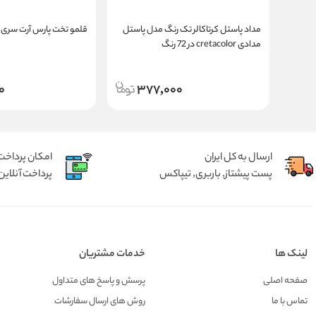
مداد پاستل کرتاکالر تک رنگ مدل پاستل
قلمو تخت پارس آرت سری 1111
مدادی cretacolor در 72 رنگ
0
377,000
ارسال به کل ایران
امکان پرداخت 
پست پیشتاز, باربری, تیپاکس
پرداخت آنلاین 
لینک ها
خدمات مشتریان
صفحه اصلی
پرسش و پاسخ های متداول
تماس با ما
روش های ارسال سفارشات