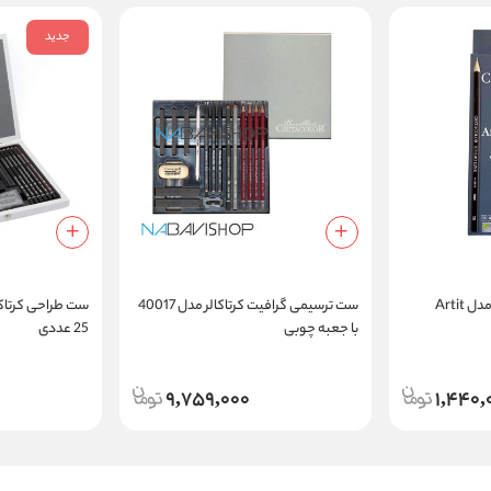
جدید
ست مداد طراحی کرتاکالر مدل Artit
ست ترسیمی گرافیت کرتاکالر مدل 40017
با جعبه چوبی
25 عددی
9,759,000
1,440,