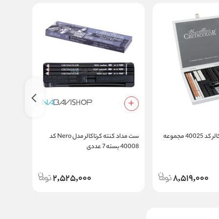
جدید
ست طراحی کرتاکالر کد 40025 مجموعه
ست مداد کنته کرتاکالر مدل Nero کد
ست طراحی
40008 بسته 7 عددی
2,525,000
8,519,000