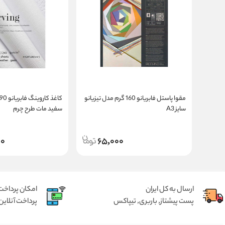
مقوا پاستل فابریانو 160 گرم مدل تیزیانو
سایز A3
سفید مات طرح چرم
00
65,000
ارسال به کل ایران
امکان پرداخت 
پست پیشتاز, باربری, تیپاکس
پرداخت آنلاین 