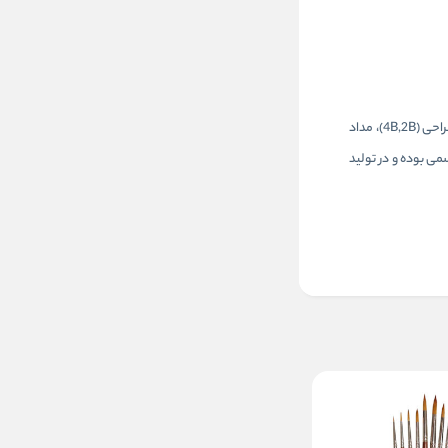
ست طراحی مبتدی کرتاکالر مدل 40032 منتخب معلمان هنر در آمریکا یک ست 11 تکه، مناسب برای شروع کار طراحی و منتخب 500 معلم هنر می­باشد که شامل مداد طراحی (4B,2B)، مداد
ت غیر سمی بوده و در تولید