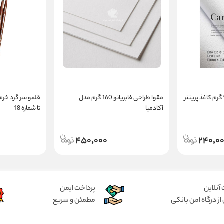
کاغذ کاروینگ فابریانو 90 گرم کاغذ پرینتر
مقوا طراحی فابریانو 160 گرم مدل
آکادمیا
تا شماره 18
450,000
240,0
آنلاین
پرداخت ایمن
از درگاه امن بانکی
مطمئن و سریع