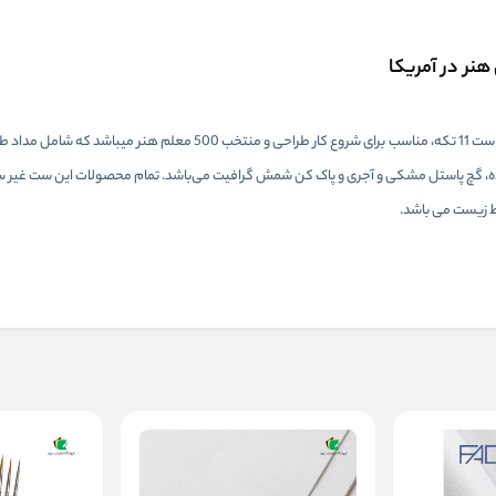
 خمیری، شمش گرافیت 6B، محو­کن، زغال فشرده، گچ پاستل مشکی و آجری و پاک‌ ­کن شمش گرافیت می‌­باشد. تمام محصولات این س
یط زیست می باشد.