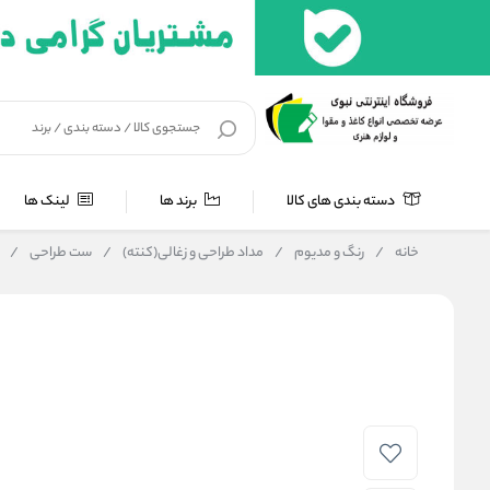
دسته بندی های کالا
برند ها
لینک ها
خانه
/
رنگ و مدیوم
/
مداد طراحی و زغالی(کنته)
/
ست طراحی
/