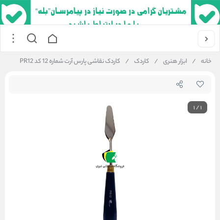
خانه
/
ابزار هنری
/
کاردک
/
کاردک نقاشی پارس آرت شماره 12 کد PR12
1
/
1