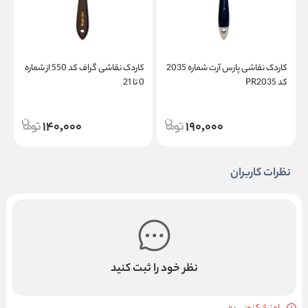
کاردک نقاشی پارس آرت شماره 2035
کاردک نقاشی گراف کد 550 از شماره
کد PR2035
0 تا 21
5
140,000
190,000
نظرات کاربران
نظر خود را ثبت کنید