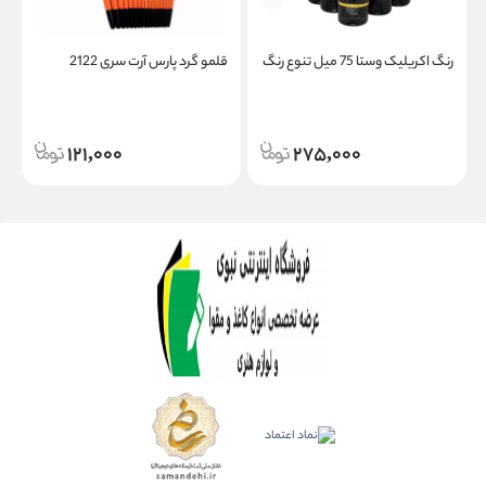
رنگ اکریلیک وستا 75 میل تنوع رنگ
قلمو گرد پارس آرت سری 2122
ت
121,000
275,000