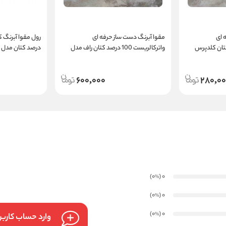
 ای
مقوا آبرنگ دست ساز حرفه ای
10 درصد کتان کلدپرس
واترکالریست 100 درصد کتان راف مدل
درصد کتان مدل heritage راف
Pro Rough
600,000
280,0
)
(0
0
%
)
(0
0
%
)
(0
0
%
وارد حساب کارب