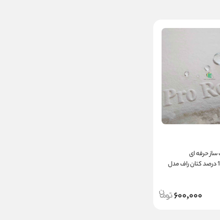
ساز حرفه ای
واترکالریست 100 درصد کتان راف مدل
600,000