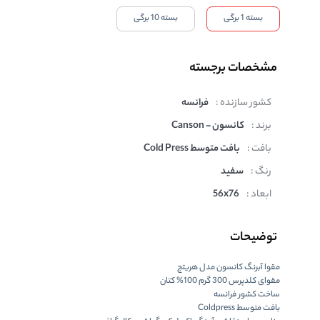
بسته 1 برگی
بسته 10 برگی
مشخصات برجسته
کشور سازنده :
فرانسه
برند :
کانسون - Canson
بافت :
بافت متوسط Cold Press
رنگ :
سفید
ابعاد :
56x76
توضیحات
مقوا آبرنگ کانسون مدل هریتج
مقوای کلدپرس 300 گرم 100% کتان
ساخت کشور فرانسه
بافت متوسط Coldpress