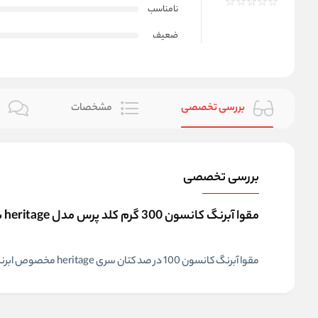
نامناسب
ضعیف
بررسی تخصصی
مشخصات
ن
بررسی تخصصی
مقوا آبرنگ کانسون 300 گرم کلد پرس مدل heritage سایز 56x76 سانتی متر
مقوا آبرنگ کانسون 100 در صد کتان سری heritage مخصوص ابرنگ ساخت کشور فرانسه با بافت متوسط کلد پرس برای جلوه بیشتر کار