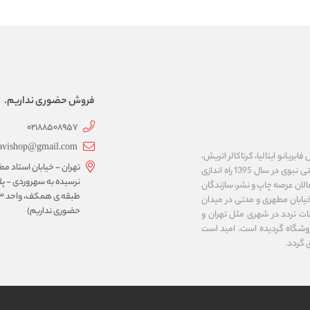
فروش حضوری نداریم.
02188508957
avishop@gmail.com
ریانو ایتالیا، کرتاکالر اتریش،
تهران - خیابان استاد مط
مایمری ایتالیا، ان تی ژاپن، کوه نور چک، نئوفوم کره و ... را عرضه می نماید. فروشگاه اینترنتی نبوی در سال 1395 راه اندازی
لان عرصه چاپ و نشر، سازندگان
خیابان مطهری و مدتی در میدان
حضوری نداریم)
ت تردد در شهری مثل تهران و
وشگاه گردیده است. امید است
 گردد.