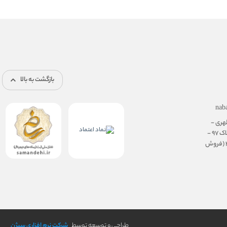
بازگشت به بالا
nab
هری -
نرسیده به سهروردی - پلاک 97 -
طبقه ی همکف، واحد 3 (فروش
طراحی و توسعه توسط
شرکت نرم افزاری سیژن