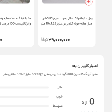
رول مقوا آبرنگ هانی موله سری کالکشن
مقوا آبرنگ دست ساز حرفه
مدل هانه موله کلدپرس سایز 10x1.25 متر
واترکالریست 0
مدل Pro Cold
00
39,000,000
امتیاز کاربران به:
مقوا آبرنگ کانسون 300 گرم کلد پرس مدل heritage سایز 56x76 سانتی متر
عالی
خوب
0
از 5
متوسط