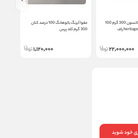
رول مقوا آبرنگ کانسون 300 گرم 100
مقوا آبرنگ بائوهانگ 100 درصد کتان
300 گرم کلد پرس
300 گرم هات پرس
1,120,000
22,000,000
مقوا آبرنگ کانسون 300 گرم کلد
پرس مدل heritage سایز 56x76
سانتی متر
1,120,000
قیمت:
تومان
افزودن به سبد خرید
ری خود شوید