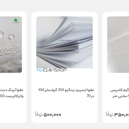
وا آبرنگ کانسون 300 گرم کلدپرس
مقوا ایندربرد نینگبو 350 گرم سایز 100
مقوا آبرنگ دست 
در 70
Pro Rough
500,000
350,0