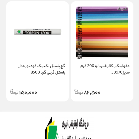
مقوا رنگی کالر فابریانو 200 گرم
گچ پاستل تک رنگ کوه نور مدل
م
سایز 50x70
پاستل گچی گرد 8500
ب
150,000
82,500