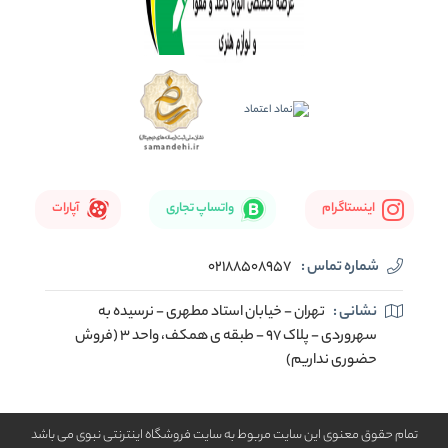
اینستاگرام
واتساپ تجاری
آپارات
شماره تماس :
02188508957
نشانی :
تهران - خیابان استاد مطهری - نرسیده به
سهروردی - پلاک 97 - طبقه ی همکف، واحد 3 (فروش
حضوری نداریم)
تمام حقوق معنوی این سایت مربوط به سایت فروشگاه اینترنتی نبوی می باشد