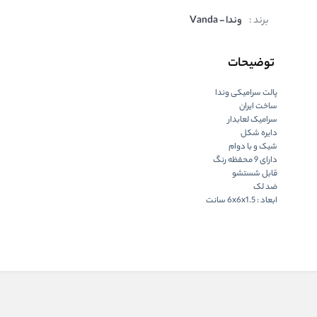
برند :
وندا - Vanda
توضیحات
پالت سرامیکی وندا
ساخت ایران
سرامیک لعابدار
دایره شکل
شیک و با دوام
دارای 9 محفظه رنگ
قابل شستشو
ضد لک
ابعاد : 6x6x1.5 سانت