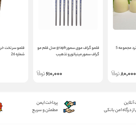
قلممو تامپون ابری مدل گرد مجموعه 5
قلمو گراف موی سمور graph مدل قلم مو
گراف سمور مینیاتور و تذهیب
شماره 26
610,000
80,000
آنلاین
پرداخت ایمن
از درگاه امن بانکی
مطمئن و سریع