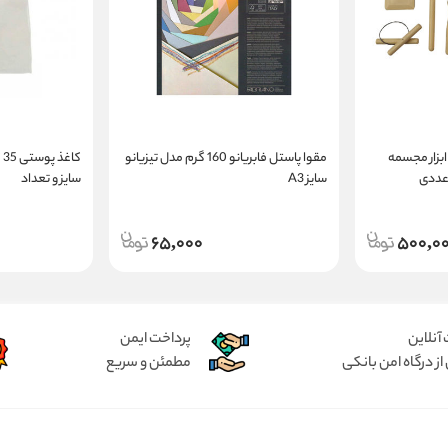
ابزار مجسمه
مقوا پاستل فابریانو 160 گرم مدل تیزیانو
ک
سایز A3
سایز و تعداد
65,000
500,0
آنلاین
پرداخت ایمن
از درگاه امن بانکی
مطمئن و سریع