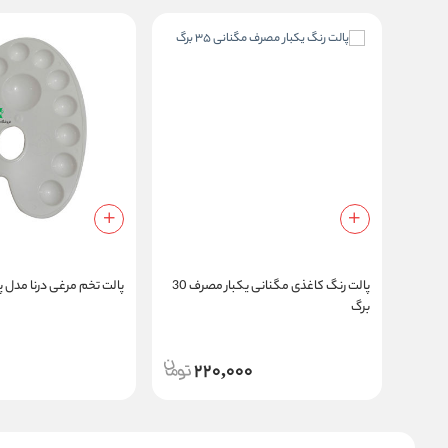
پالت رنگ کاغذی مگنانی یکبار مصرف 30
پالت تخم مرغی درنا مدل 
برگ
220,000