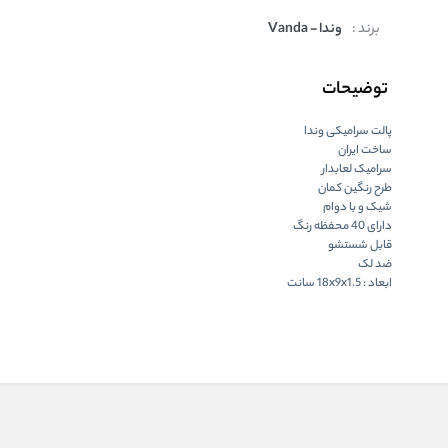
برند :
وندا - Vanda
توضیحات
پالت سرامیکی وندا
ساخت ایران
سرامیک لعابدار
طرح رنگین کمان
شیک و با دوام
دارای 40 محفظه رنگ
قابل شستشو
ضد لک
ابعاد : 18x9x1.5 سانت