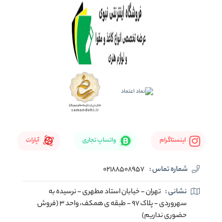
اینستاگرام
واتساپ تجاری
آپارات
شماره تماس :
02188508957
نشانی :
تهران - خیابان استاد مطهری - نرسیده به
سهروردی - پلاک 97 - طبقه ی همکف، واحد 3 (فروش
حضوری نداریم)