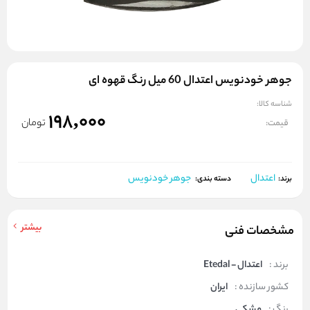
جوهر خودنویس اعتدال 60 میل رنگ قهوه ای
شناسه کالا:
198,000
تومان
قیمت:
اعتدال
جوهر خودنویس
برند:
دسته بندی:
بیشتر
مشخصات فنی
برند :
اعتدال - Etedal
کشور سازنده :
ایران
رنگ :
مشکی