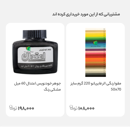
مشتریانی که از این مورد خریداری کرده اند
مقوا رنگی الر فابریانو 220 گرم سایز
جوهر خودنویس اعتدال 60 میل
50x70
مشکی رنگ
ر
198,000
108,000