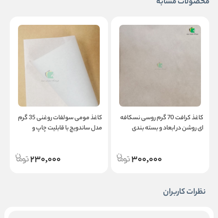
محصولات مشابه
کاغذ کرافت 70 گرم روسی نسکافه
کاغذ مومی سولفات روغنی 35 گرم
ای روشن در ابعاد و بسته بندی
مدل ساندویچ با قابلیت چاپ و
س
متنوع
طراحی
230,000
300,000
نظرات کاربران