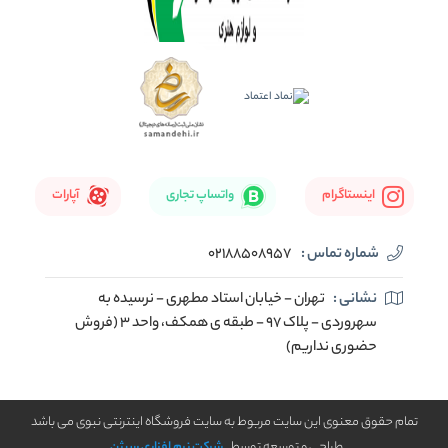
اینستاگرام
واتساپ تجاری
آپارات
شماره تماس :
02188508957
نشانی :
تهران - خیابان استاد مطهری - نرسیده به
سهروردی - پلاک 97 - طبقه ی همکف، واحد 3 (فروش
حضوری نداریم)
تمام حقوق معنوی این سایت مربوط به سایت فروشگاه اینترنتی نبوی می باشد
طراحی و توسعه توسط
شرکت نرم افزاری سیژن