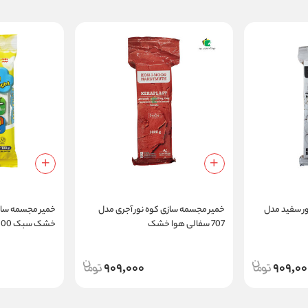
ر سفید مدل
خمیر مجسمه سازی کوه نور آجری مدل
خمیر مجسمه ساز
707 سفالی هوا خشک
خشک سبک 100 گرمی
909,000
909,00