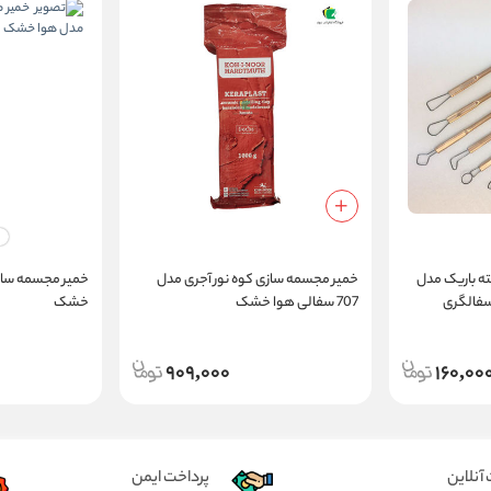
ه باریک مدل
خمیر مجسمه سازی کوه نور آجری مدل
خمیر مجسمه ساز
سفالگری
707 سفالی هوا خشک
خشک
909,000
160,00
آنلاین
پرداخت ایمن