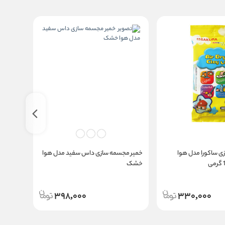
ی ساکورا مدل هوا
خمیر مجسمه سازی داس سفید مدل هوا
خمیر با
خشک
فلورسنت کد s100 مج
398,000
330,000