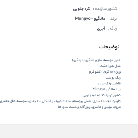
کشور سازنده :
کره جنوبی
برند :
مانگیو - Mungyo
رنگ :
آجری
توضیحات
خمیر مجسمه سازی مانگیو (مونگیو)
مدل هوا خشک
وزن 500 گرم، 1 کیلو گرم
رنگ پوست
قابلیت رنگ پذیری
برند مانگیو Mungyo
کشور تولید کننده کره جنوبی
کاربرد: مجسمه سازی، نقش برجسته، ساخت حروف و اشکال سه بعدی، مجسمه های فانتزی، 
ظروف تزئینی و فانتزی، زیورآلات و دست سازه ها