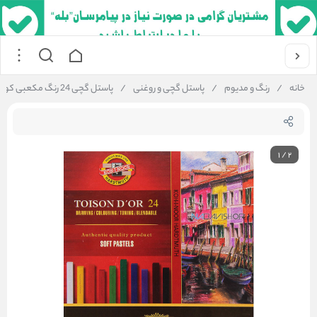
خانه
/
رنگ و مدیوم
/
پاستل گچی و روغنی
/
پاستل گچی 24 رنگ مکعبی کوه نور مدل 8584
1
/
2