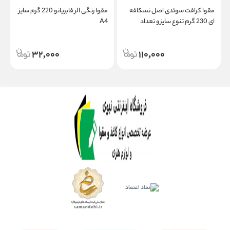
مقوا کرافت سوئدی اصل نسکافه
مقوا رنگی الر فابریانو 220 گرم سایز
ا
ای 230 گرم تنوع سایز و تعداد
A4
32,000
110,000