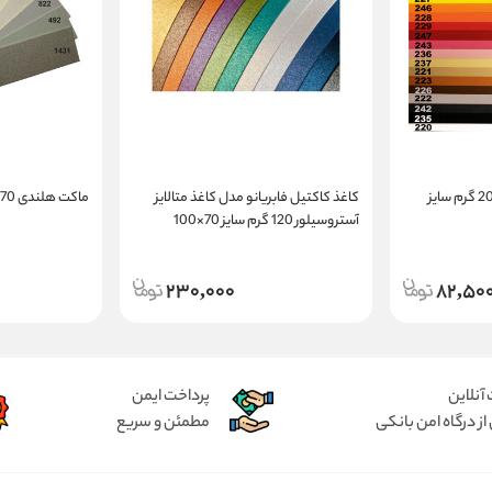
مقوا رنگی کالر فابریانو 200 گرم سایز
کاغذ کاکتیل فابریانو مدل کاغذ متالایز
ماکت هلندی 100x70 رنگی 800 گرم
آستروسیلور 120 گرم سایز 70×100
سانتیمتر
230,000
82,50
آنلاین
پرداخت ایمن
از درگاه امن بانکی
مطمئن و سریع