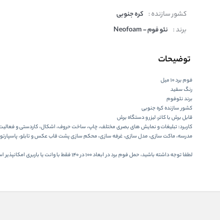
کشور سازنده :
کره جنوبی
برند :
نئو فوم - Neofoam
توضیحات
فوم برد 10 میل
رنگ سفید
برند نئوفوم
کشور سازنده کره جنوبی
قابل برش با کاتر، لیزر و دستگاه برش
کاربرد: تبلیغات و نمایش های بصری مختلف، چاپ، ساخت حروف، اشکال، کاردستی و فعالی
مدرسه، ماکت سازی، مدل سازی، غرفه سازی، محکم سازی پشت قاب عکس و تابلو، پاسپارتو
لطفا توجه داشته باشید، حمل فوم برد در ابعاد 100 در 140 فقط با وانت یا باربری امکانپذیر است.