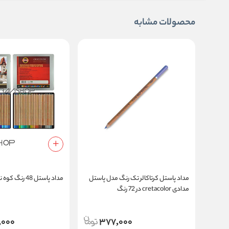
محصولات مشابه
مداد پاستل کرتاکالر تک رنگ مدل پاستل
مداد پاستل 48 رنگ کوه نور مدل 8829
مدادی cretacolor در 72 رنگ
,000
377,000