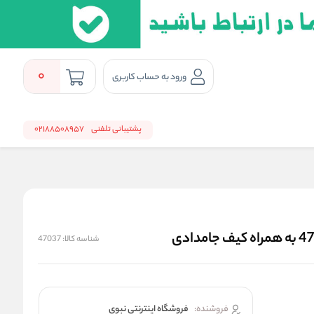
0
ورود به حساب کاربری
پشتیبانی تلفنی
02188508957
شناسه کالا:
47037
فروشنده:
فروشگاه اینترنتی نبوی