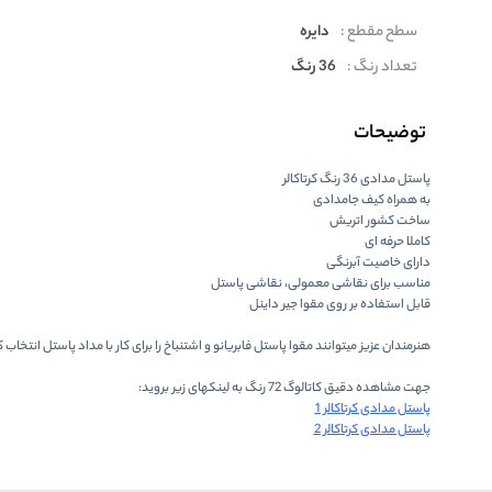
سطح مقطع :
دایره
تعداد رنگ :
36 رنگ
توضیحات
پاستل مدادی 36 رنگ کرتاکالر
به همراه کیف جامدادی
ساخت کشور اتریش
کاملا حرفه ای
دارای خاصیت آبرنگی
مناسب برای نقاشی معمولی، نقاشی پاستل
قابل استفاده بر روی مقوا جیر داینل
هنرمندان عزیز میتوانند مقوا پاستل فابریانو و اشتنباخ را برای کار با مداد پاستل انتخاب 
جهت مشاهده دقیق کاتالوگ 72 رنگ به لینکهای زیر بروید:
پاستل مدادی کرتاکالر 1
پاستل مدادی کرتاکالر 2