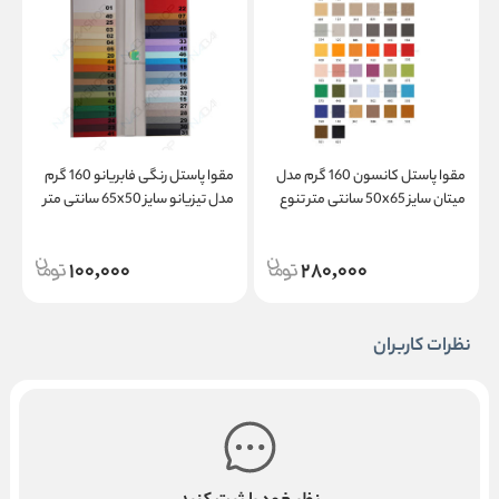
مقوا پاستل کانسون 160 گرم مدل
مقوا پاستل رنگی فابریانو 160 گرم
میتان سایز 50x65 سانتی متر تنوع
مدل تیزیانو سایز 65x50 سانتی متر
م
رنگ
100,000
280,000
نظرات کاربران