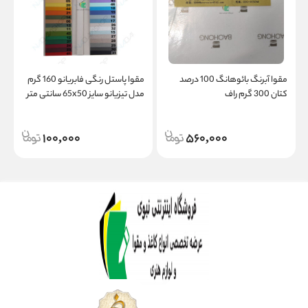
مقوا آبرنگ بائوهانگ 100 درصد
مقوا پاستل رنگی فابریانو 160 گرم
کتان 300 گرم راف
مدل تیزیانو سایز 65x50 سانتی متر
ب
100,000
560,000