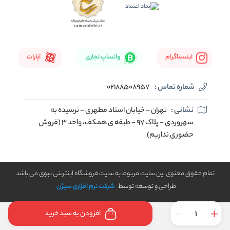
اینستاگرام
واتساپ تجاری
آپارات
شماره تماس :
02188508957
نشانی :
تهران - خیابان استاد مطهری - نرسیده به
سهروردی - پلاک 97 - طبقه ی همکف، واحد 3 (فروش
حضوری نداریم)
تمام حقوق معنوی این سایت مربوط به سایت فروشگاه اینترنتی نبوی می باشد
طراحی و توسعه توسط
شرکت نرم افزاری سیژن
افزودن به سبد خرید