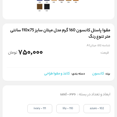
مقوا پاستل کانسون 160 گرم مدل میتان سایز 110x75 سانتی
متر تنوع رنگ
شناسه کالا:
میتانA1
750,000
تومان
قیمت:
کانسون
کاغذ و مقوا طراحی
برند:
دسته بندی:
ابعاد و تعداد در بسته
:
336 - sand
111 - ivory
110 - lily
102 - azure