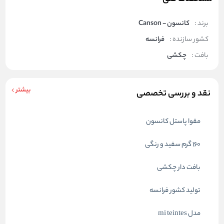
برند :
کانسون - Canson
کشور سازنده :
فرانسه
بافت :
چکشی
بیشتر
نقد و بررسی تخصصی
مقوا پاستل کانسون
160 گرم سفید و رنگی
بافت دار چکشی
تولید کشور فرانسه
مدل mi teintes