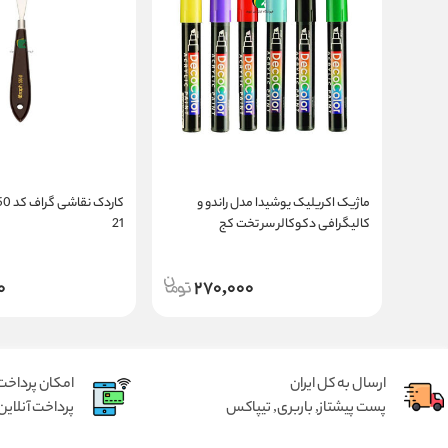
ماژیک اکریلیک یوشیدا مدل راندو و
کالیگرافی دکوکالر سر تخت کج
21
0
270,000
ارسال به کل ایران
امکان پرداخت 
پست پیشتاز, باربری, تیپاکس
پرداخت آنلاین 