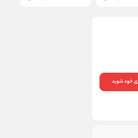
قلمو زمینه و پتینه پهن ماکو
مدل 10 3506 عرض 100 میل
450,000
قیمت:
تومان
افزودن به سبد خرید
ری خود شوید