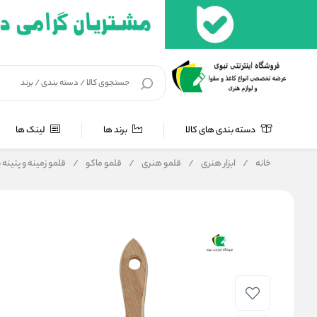
دسته بندی های کالا
برند ها
لینک ها
خانه
/
ابزار هنری
/
قلمو هنری
/
قلمو ماکو
/
قلمو زمینه و پتینه پهن ماکو م