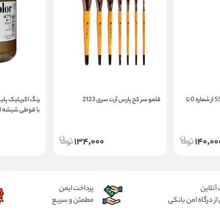
کاردک نقاشی گراف کد 550 از شماره 0 تا
قلمو سر کج پارس آرت سری 2123
رنگ اکریلیک پلیک
با قوطی شیشه ای 140 م
134,000
140,00
آنلاین
پرداخت ایمن
از درگاه امن بانکی
مطمئن و سریع