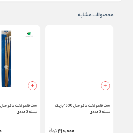
محصولات مشابه
ست قلمو تخت ماکو مدل 1500 باریک
بسته 3 عددی
بسته 3 عددی
0
410,000