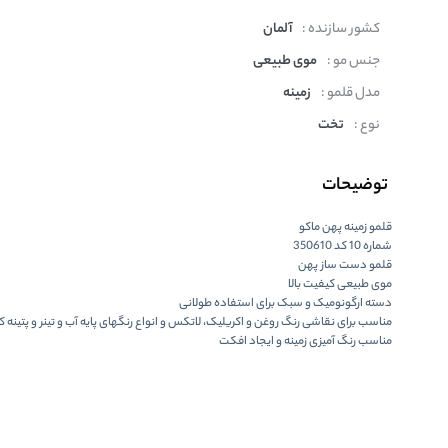
کشور سازنده :
آلمان
جنس مو :
موی طبیعی
مدل قلمو :
زمینه
نوع :
تخت
توضیحات
قلمو زمینه پهن ماکو
شماره 10 کد 350610
قلمو دست ساز پهن
موی طبیعی کیفیت بالا
دسته ارگونومیک و سبک برای استفاده طولانی
مناسب برای نقاشی رنگ روغن و اکریلیک، لاتکس و انواع رنگهای پایه آب و تینر و پتینه ک
مناسب رنگ آمیزی زمینه و ایجاد افکت