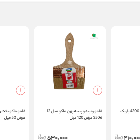
ست قلمو تخت ماکو مدل 4300 باریک
قلمو زمینه و پتینه پهن ماکو مدل 12
3506 عرض 120 میل
عرض 50 میل
530,000
410,00