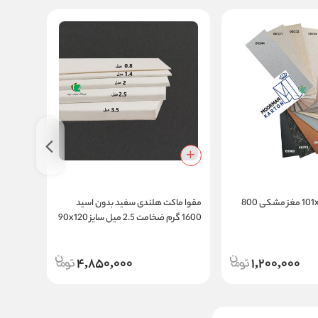
ماکت هلندی 101x81 مغز مشکی 800
مقوا ماکت هلندی سفید بدون اسید
ماکت هلندی 100x70 
1600 گرم ضخامت 2.5 میل سایز 90x120
سانتی متر
4,850,000
1,200,000