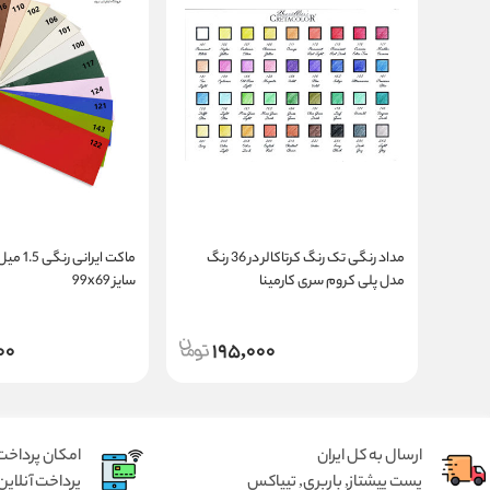
مداد رنگی تک رنگ کرتاکالر در 36 رنگ
ماکت ایرا
مدل پلی کروم سری کارمینا
سایز 99x69
00
195,000
ارسال به کل ایران
امکان پرداخت 
پست پیشتاز, باربری, تیپاکس
پرداخت آنلاین 