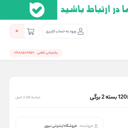
0
ورود به حساب کاربری
پشتیبانی تلفنی
02188508957
شناسه کالا:
1.2میل
فروشنده:
فروشگاه اینترنتی نبوی