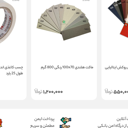
نی رنگی 1.5 میل روکش ایتالیایی
ماکت هلندی 100x70 رنگی 800 گرم
طول 25 یارد
1,200,000
550,0
آنلاین
پرداخت ایمن
از درگاه امن بانکی
مطمئن و سریع